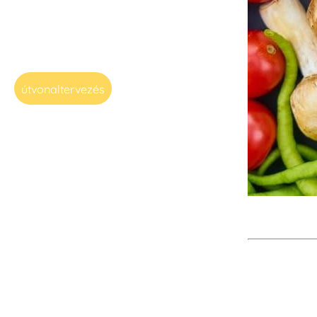
útvonaltervezés