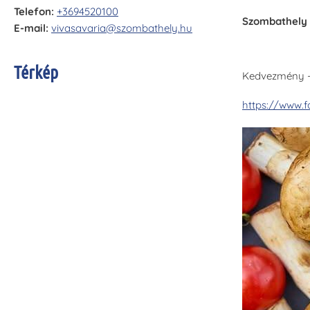
Telefon:
+3694520100
Szombathely 
E-mail:
vivasavaria@szombathely.hu
Térkép
Kedvezmény - 
https://www.