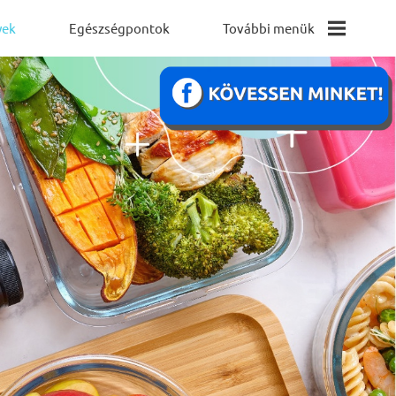
yek
Egészségpontok
További menük
Egészséges
Munkahelyek
Támogatói
Program
Egészségfejlesztési
Iroda
Elérhetőségek