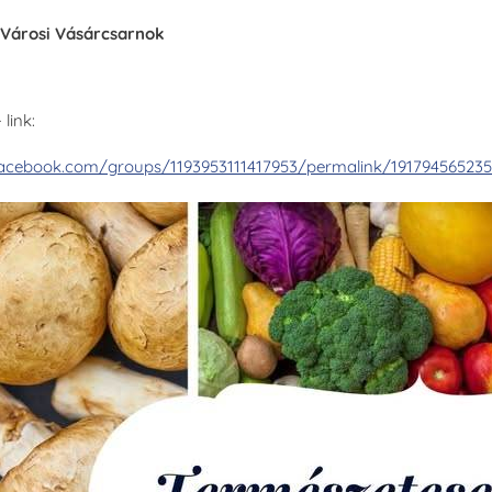
Városi Vásárcsarnok
link:
facebook.com/groups/1193953111417953/permalink/19179456523