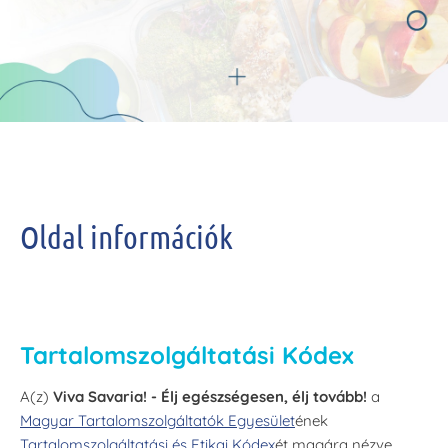
Oldal információk
Tartalomszolgáltatási Kódex
A(z)
Viva Savaria! - Élj egészségesen, élj tovább!
a
Magyar Tartalomszolgáltatók Egyesület
ének
Tartalomszolgáltatási és Etikai Kódex
ét magára nézve