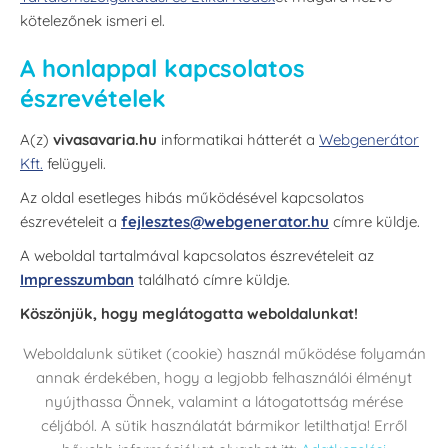
kötelezőnek ismeri el.
A honlappal kapcsolatos
észrevételek
A(z)
vivasavaria.hu
informatikai hátterét a
Webgenerátor
Kft.
felügyeli.
Az oldal esetleges hibás működésével kapcsolatos
észrevételeit a
fejlesztes@webgenerator.hu
címre küldje.
A weboldal tartalmával kapcsolatos észrevételeit az
Impresszumban
található címre küldje.
Köszönjük, hogy meglátogatta weboldalunkat!
Weboldalunk sütiket (cookie) használ működése folyamán
annak érdekében, hogy a legjobb felhasználói élményt
nyújthassa Önnek, valamint a látogatottság mérése
Oldal információk
Adatkezelési / Süti tájékoztató
céljából. A sütik használatát bármikor letilthatja! Erről